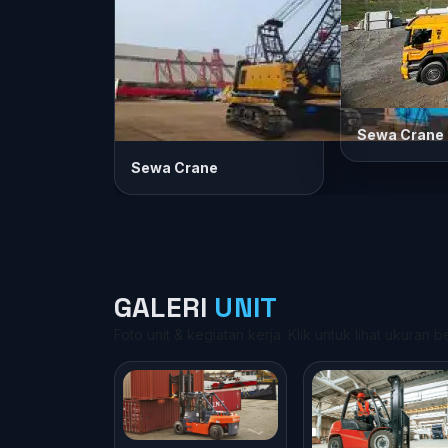
Sewa Crane
Sewa Crane
GALERI
UNIT
Foto unit & kegiatan kerja. Klik untuk lihat ukuran b