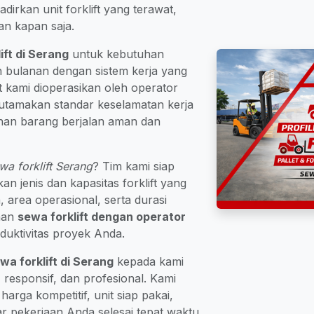
irkan unit forklift yang terawat,
an kapan saja.
lift di Serang
untuk kebutuhan
 bulanan dengan sistem kerja yang
lift kami dioperasikan oleh operator
tamakan standar keselamatan kerja
han barang berjalan aman dan
wa forklift Serang
? Tim kami siap
jenis dan kapasitas forklift yang
 area operasional, serta durasi
ihan
sewa forklift dengan operator
uktivitas proyek Anda.
wa forklift di Serang
kepada kami
 responsif, dan profesional. Kami
rga kompetitif, unit siap pakai,
r pekerjaan Anda selesai tepat waktu