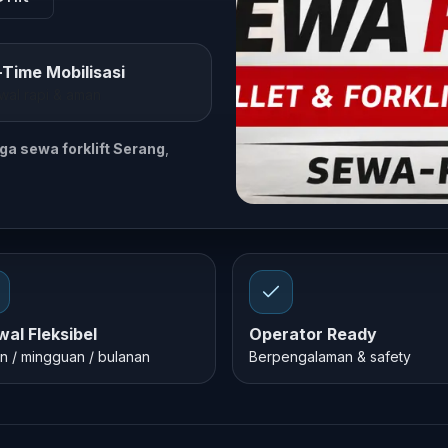
Time Mobilisasi
wal rapi & aman
ga sewa forklift Serang
,
al Fleksibel
Operator Ready
an / mingguan / bulanan
Berpengalaman & safety