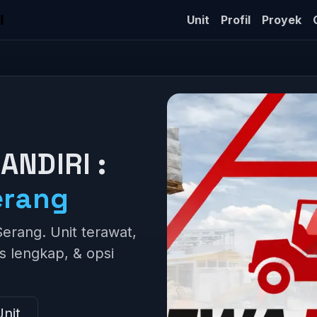
I
Unit
Profil
Proyek
ANDIRI :
erang
 Serang. Unit terawat,
as lengkap, & opsi
Unit