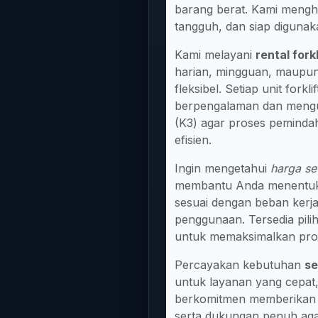
barang berat. Kami menghad
tangguh, dan siap digunak
Kami melayani
rental fork
harian, mingguan, maupun
fleksibel. Setiap unit fork
berpengalaman dan mengu
(K3) agar proses peminda
efisien.
Ingin mengetahui
harga se
membantu Anda menentukan 
sesuai dengan beban kerja,
penggunaan. Tersedia pil
untuk memaksimalkan prod
Percayakan kebutuhan
se
untuk layanan yang cepat,
berkomitmen memberikan ha
serta dukungan penuh aga