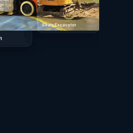
Sewa Excavator
ft