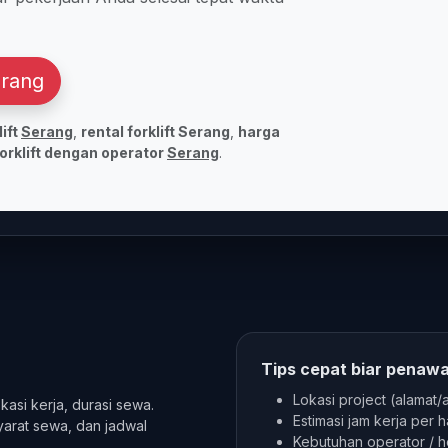
arang
ift
Serang
,
rental forklift Serang
,
harga
orklift dengan operator
Serang
.
Tips cepat biar penaw
Lokasi project (alamat/
okasi kerja, durasi sewa.
Estimasi jam kerja per h
yarat sewa, dan jadwal
Kebutuhan operator / h