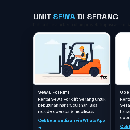
UNIT
SEWA
DI SERANG
Pilih unit sesuai kebutuhan proyek: kapasitas, meda
Sewa Forklift
Ope
Rental
Sewa Forklift Serang
untuk
Rent
kebutuhan harian/bulanan. Bisa
Ser
include operator & mobilisasi.
haria
opera
Cek ketersediaan via WhatsApp
Cek 
→