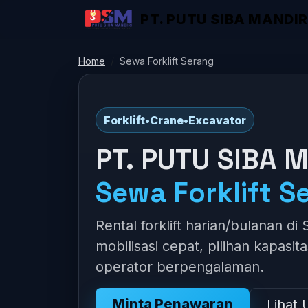
PT. PUTU SIBA MANDIR
Home
Sewa Forklift Serang
Forklift
•
Crane
•
Excavator
PT. PUTU SIBA M
Sewa Forklift S
Rental forklift harian/bulanan di
mobilisasi cepat, pilihan kapasit
operator berpengalaman.
Minta Penawaran
Lihat 