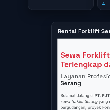
→
Rental Forklift S
Sewa Forklift
Terlengkap 
Layanan Profesi
Serang
Selamat datang di
PT. PUT
sewa forklift Serang
yang s
pergudangan, proyek konst