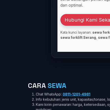
dan optimal.
Hubungi Kami Sek
Kata kunci layanan:
sewa forkl
sewa forklift Serang
,
sewa f
CARA
SEWA
Chat WhatsApp:
0811-1201-4981
Info kebutuhan: jenis unit, kapasitas/tonase, l
Kami kirim penawaran: harga, ketersediaan, s
mobilisasi.