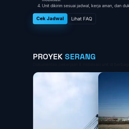
Unit dikirim sesuai jadwal, kerja aman, dan d
Cek Jadwal
Lihat FAQ
PROYEK
SERANG
Dokumentasi pekerjaan & mobilisasi unit di berba