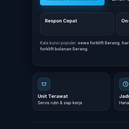
Respon Cepat
On-
Admin standby 24/7
Jad
Kata kunci populer:
sewa forklift Serang
,
har
forklift bulanan Serang
.
Unit Terawat
Jadw
Servis rutin & siap kerja
Hari