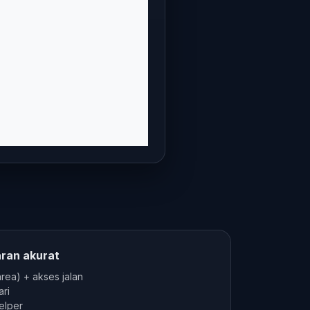
aran akurat
area) + akses jalan
ari
elper