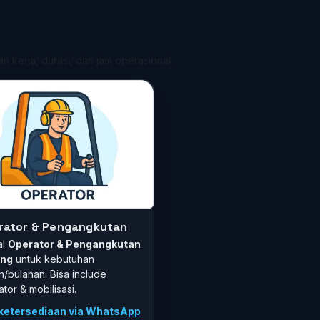
n kerja, durasi, dan jam operasional.
rator & Pengangkutan
al
Operator & Pengangkutan
ang
untuk kebutuhan
n/bulanan. Bisa include
tor & mobilisasi.
ketersediaan via WhatsApp